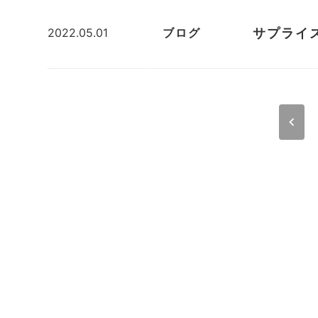
サプライ
2022.05.01
ブログ
投
chevron_left
稿
ナ
ビ
ゲ
ー