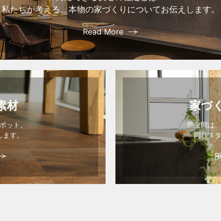
私たちが考える、本物の家づくりについてお伝えします。
Read More
素材
家づ
ポット。
夢空間は
します。
同じス
R