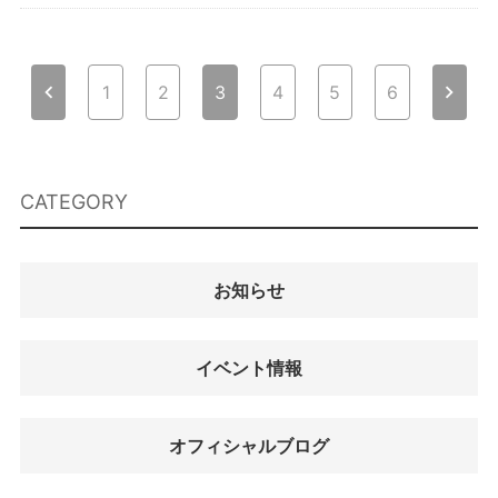
投
chevron_left
chevron_right
1
2
3
4
5
6
稿
ナ
ビ
CATEGORY
ゲ
ー
シ
お知らせ
ョ
ン
イベント情報
オフィシャルブログ