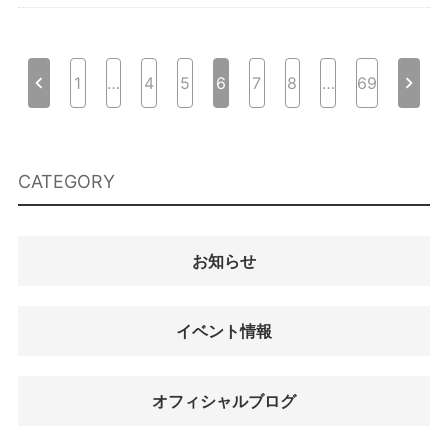
投
chevron_left
chevron_right
1
…
4
5
6
7
8
…
69
稿
ナ
ビ
CATEGORY
ゲ
ー
シ
お知らせ
ョ
ン
イベント情報
オフィシャルブログ