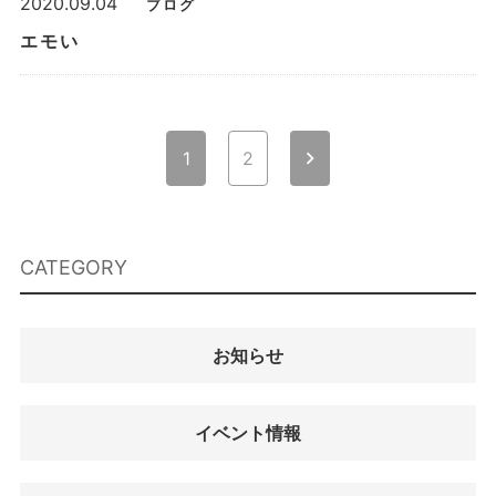
2020.09.04
ブログ
エモい
投
chevron_right
1
2
稿
ナ
ビ
CATEGORY
ゲ
ー
シ
お知らせ
ョ
ン
イベント情報