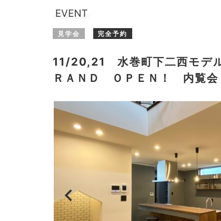
EVENT
見学会
完全予約
11/20,21 水巻町下二西
ＲＡＮＤ ＯＰＥＮ！ 内覧会
chevron_left