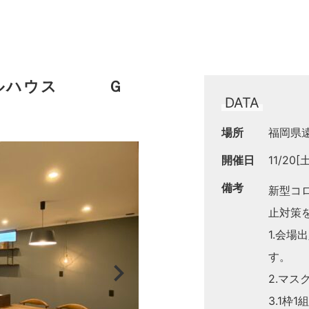
モデルハウス Ｇ
DATA
場所
福岡県遠
開催日
11/20[
備考
新型コ
止対策
1.会
す。
chevron_right
2.マ
3.1枠