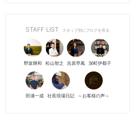
STAFF LIST
スタッフ別にブログを見る
野坂
輝和
松山
智之
吉原
早風
深町
伊都子
田浦
一成
社長現場日記
～お客様の声～