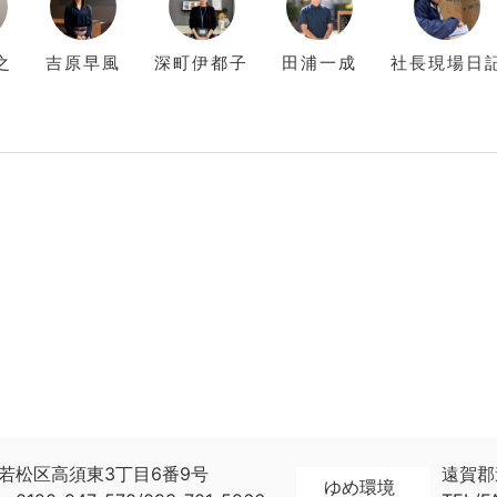
之
吉原
早風
深町
伊都子
田浦
一成
社長現場日
若松区高須東3丁目6番9号
遠賀郡
ゆめ環境