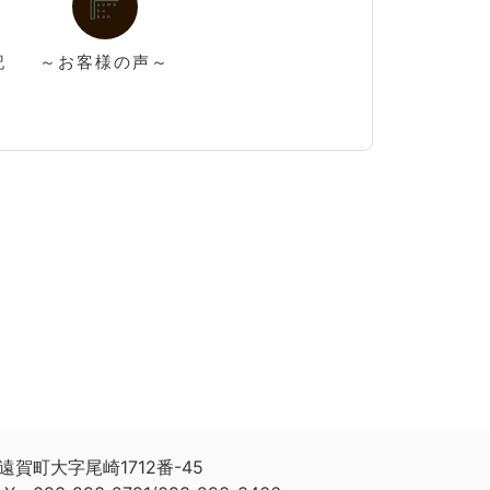
記
～お客様の声～
遠賀町大字尾崎1712番-45