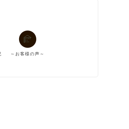
記
～お客様の声～