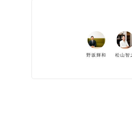
野坂
輝和
松山
智