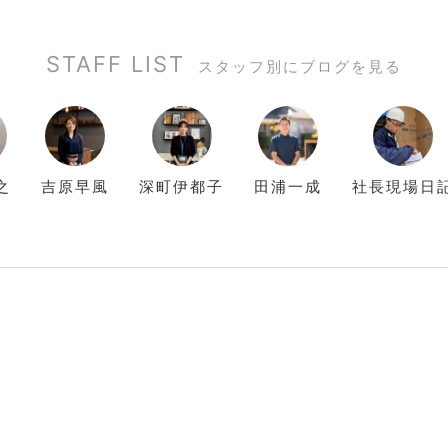
STAFF LIST
スタッフ別にブログを見る
之
吉原
早風
深町
伊都子
田浦
一成
社長現場日