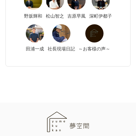
野坂
輝和
松山
智之
吉原
早風
深町
伊都子
田浦
一成
社長現場日記
～お客様の声～