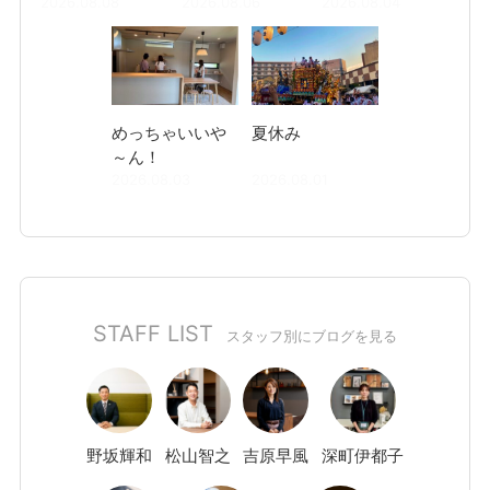
2026.08.08
2026.08.06
2026.08.04
めっちゃいいや
夏休み
～ん！
2026.08.03
2026.08.01
STAFF LIST
スタッフ別にブログを見る
野坂
輝和
松山
智之
吉原
早風
深町
伊都子