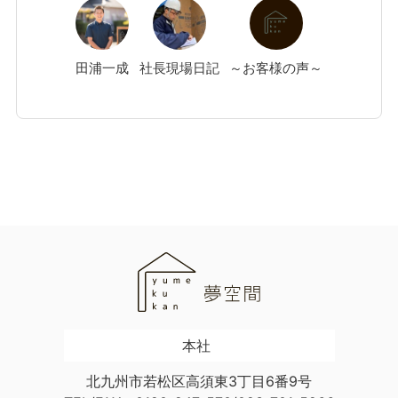
田浦
一成
社長現場日記
～お客様の声～
本社
北九州市若松区高須東3丁目6番9号