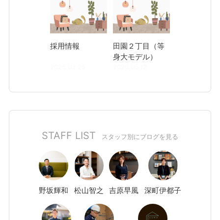
採用情報
田園２丁目（等
身大モデル）
2025.03.25
2020.05.12
STAFF LIST
スタッフ別にブログを見る
野坂
輝和
松山
智之
吉原
早風
深町
伊都子