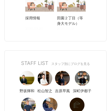
採用情報
田園２丁目（等
身大モデル）
2025.03.25
2020.05.12
STAFF LIST
スタッフ別にブログを見る
野坂
輝和
松山
智之
吉原
早風
深町
伊都子