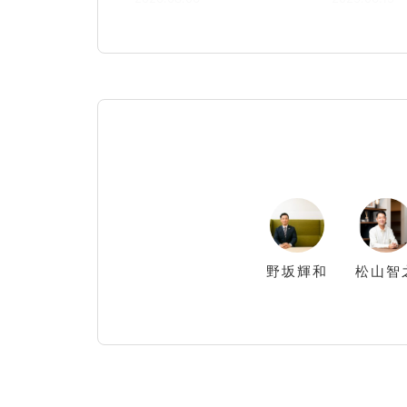
野坂
輝和
松山
智