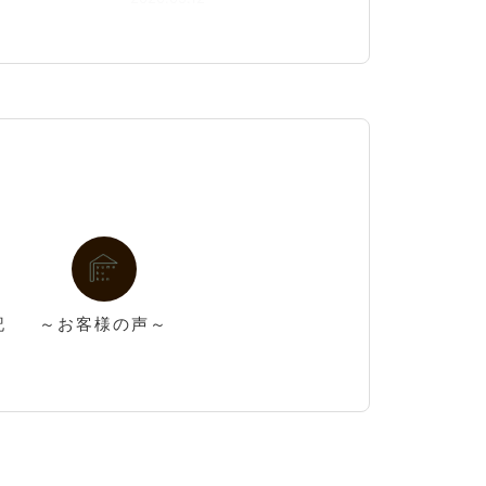
記
～お客様の声～