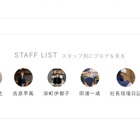
STAFF LIST
スタッフ別にブログを見る
之
吉原
早風
深町
伊都子
田浦
一成
社長現場日