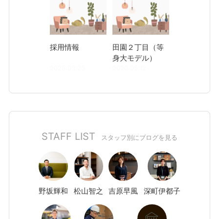
採用情報
田園２丁目（等
身大モデル）
2025.03.25
2020.05.12
STAFF LIST
スタッフ別にブログを見る
野坂
輝和
松山
智之
吉原
早風
深町
伊都子