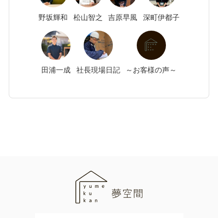
野坂
輝和
松山
智之
吉原
早風
深町
伊都子
田浦
一成
社長現場日記
～お客様の声～