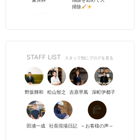
掃除
2026.08.01
2026.07.30
STAFF LIST
スタッフ別にブログを見る
野坂
輝和
松山
智之
吉原
早風
深町
伊都子
田浦
一成
社長現場日記
～お客様の声～