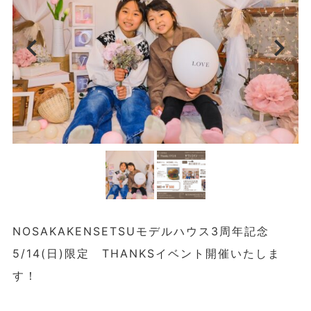
chevron_left
chevron_right
NOSAKAKENSETSUモデルハウス3周年記念
5/14(日)限定 THANKSイベント開催いたしま
す！