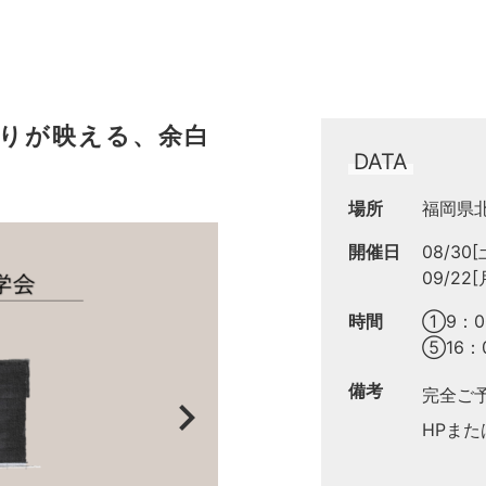
りが映える、余白
DATA
場所
福岡県
開催日
08/30[
09/22[
時間
①9：0
⑤16：
備考
完全ご
chevron_right
HPま