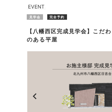
EVENT
見学会
完全予約
【八幡西区完成見学会】こだわ
のある平屋
chevron_left