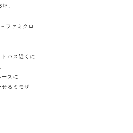
6坪。
ー＋ファミクロ
ットバス近くに
装
ペースに
かせるミモザ