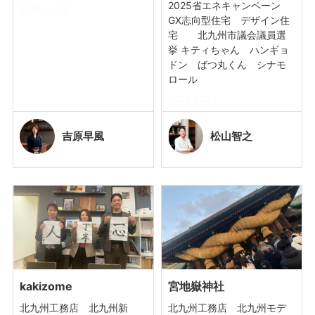
2025省エネキャンペーン
2025.01.28
GX志向型住宅 デザイン住
宅 北九州市議会議員選
挙 キティちゃん ハンギョ
ドン ばつ丸くん シナモ
ロール
2025.01.23
吉原
早風
松山
智之
kakizome
宮地嶽神社
北九州工務店 北九州新
北九州工務店 北九州モデ