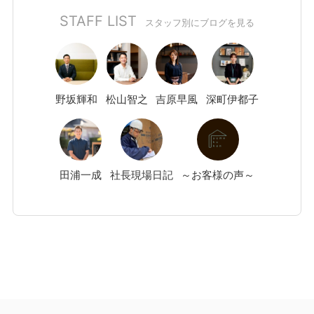
STAFF LIST
スタッフ別にブログを見る
野坂
輝和
松山
智之
吉原
早風
深町
伊都子
田浦
一成
社長現場日記
～お客様の声～