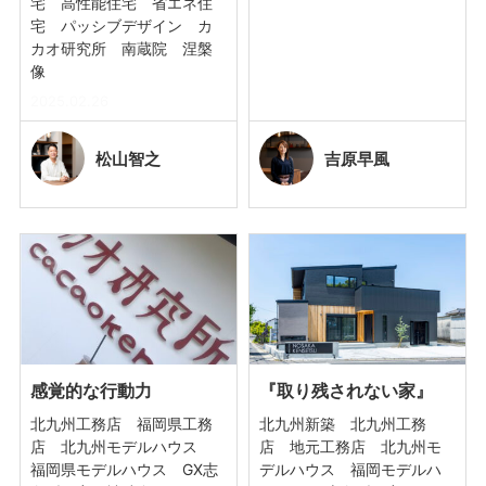
宅 高性能住宅 省エネ住
宅 パッシブデザイン カ
カオ研究所 南蔵院 涅槃
像
2025.02.26
松山
智之
吉原
早風
感覚的な行動力
『取り残されない家』
北九州工務店 福岡県工務
北九州新築 北九州工務
店 北九州モデルハウス
店 地元工務店 北九州モ
福岡県モデルハウス GX志
デルハウス 福岡モデルハ