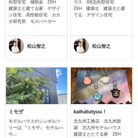
向型住宅 補助金 ZEH
ウス GX志向型住宅
建築士と建てる家 デザイ
ZEH 建築士 建築士と建
ン住宅 高性能住宅 カカ
てる デザイン住宅
オ研究所 モスバーガー
2025.02.13
2025.02.17
松山
智之
松山
智之
ミモザ
kaihatutyuu！
モデルハウスのシンボルツ
北九州工務店 北九州新
リーは 『ミモザ』 モデルハ
築 北九州モデルハウス
ウ…
建築士とたてる家 ZEH