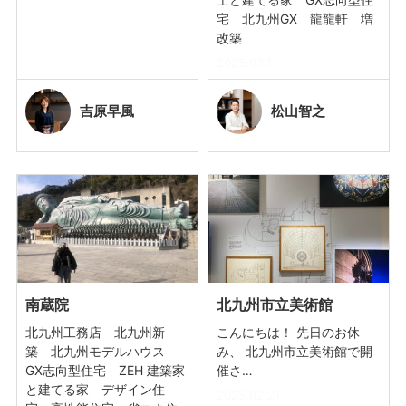
宅 北九州GX 龍龍軒 増
改築
2025.03.11
吉原
早風
松山
智之
南蔵院
北九州市立美術館
北九州工務店 北九州新
こんにちは！ 先日のお休
築 北九州モデルハウス
み、 北九州市立美術館で開
GX志向型住宅 ZEH 建築家
催さ…
と建てる家 デザイン住
2025.02.21