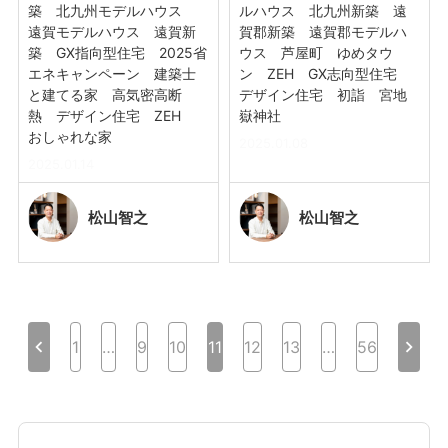
築 北九州モデルハウス
ルハウス 北九州新築 遠
遠賀モデルハウス 遠賀新
賀郡新築 遠賀郡モデルハ
築 GX指向型住宅 2025省
ウス 芦屋町 ゆめタウ
エネキャンペーン 建築士
ン ZEH GX志向型住宅
と建てる家 高気密高断
デザイン住宅 初詣 宮地
熱 デザイン住宅 ZEH
嶽神社
おしゃれな家
2025.01.08
2025.01.14
松山
智之
松山
智之
投
chevron_left
chevron_right
1
…
9
10
11
12
13
…
56
稿
ナ
ビ