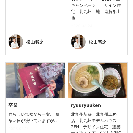
キャンペーン デザイン住
宅 北九州土地 遠賀郡土
地
2025.03.24
松山
智之
松山
智之
卒業
ryuuryuuken
春らしい気候から一変、 肌
北九州新築 北九州工務
寒い日が続いていますが…
店 北九州モデルハウス
ZEH デザイン住宅 建築
2025.03.18
士と建てる家 GX志向型住