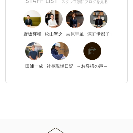
STAFF LIST
スタッフ別にブログを見る
野坂
輝和
松山
智之
吉原
早風
深町
伊都子
田浦
一成
社長現場日記
～お客様の声～