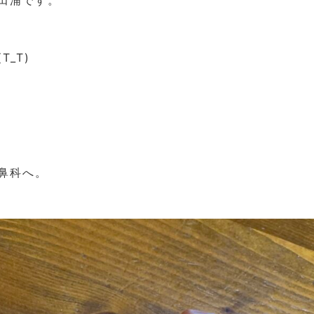
田浦です。
_T)
鼻科へ。