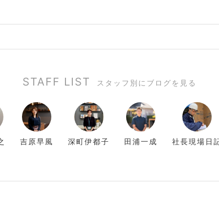
STAFF LIST
スタッフ別にブログを見る
之
吉原
早風
深町
伊都子
田浦
一成
社長現場日