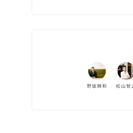
野坂
輝和
松山
智