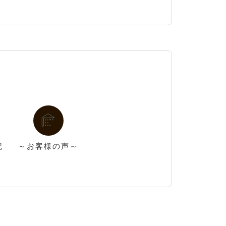
記
～お客様の声～