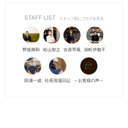
STAFF LIST
スタッフ別にブログを見る
野坂
輝和
松山
智之
吉原
早風
深町
伊都子
田浦
一成
社長現場日記
～お客様の声～