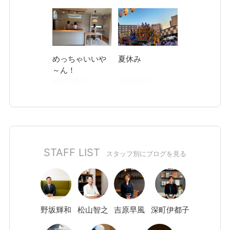
めっちゃいいや
夏休み
～ん！
2026.08.03
2026.08.01
STAFF LIST
スタッフ別にブログを見る
野坂
輝和
松山
智之
吉原
早風
深町
伊都子