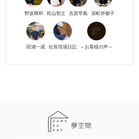
野坂
輝和
松山
智之
吉原
早風
深町
伊都子
田浦
一成
社長現場日記
～お客様の声～