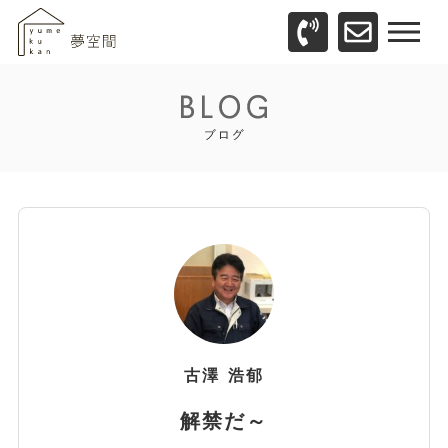
古澤
浩郁
解禁だ～