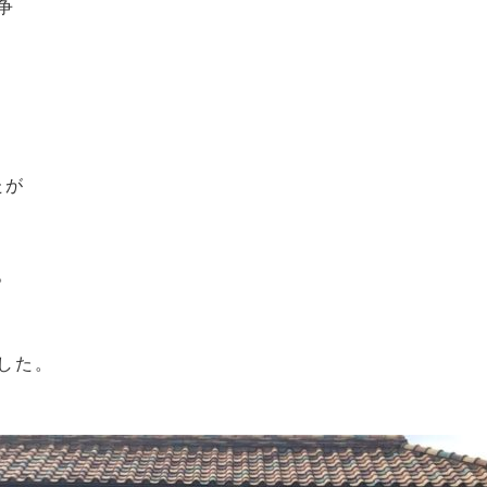
争
たが
。
した。