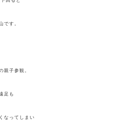
を下回ると
山です。
の親子参観。
遠足も
くなってしまい