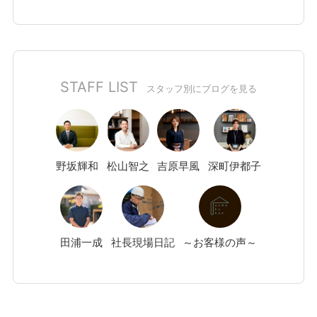
STAFF LIST
スタッフ別にブログを見る
野坂
輝和
松山
智之
吉原
早風
深町
伊都子
田浦
一成
社長現場日記
～お客様の声～