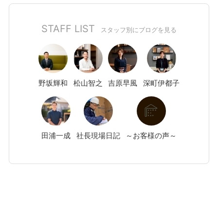
STAFF LIST
スタッフ別にブログを見る
野坂
輝和
松山
智之
吉原
早風
深町
伊都子
田浦
一成
社長現場日記
～お客様の声～