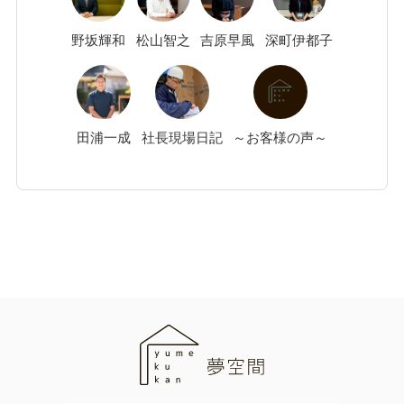
野坂
輝和
松山
智之
吉原
早風
深町
伊都子
田浦
一成
社長現場日記
～お客様の声～