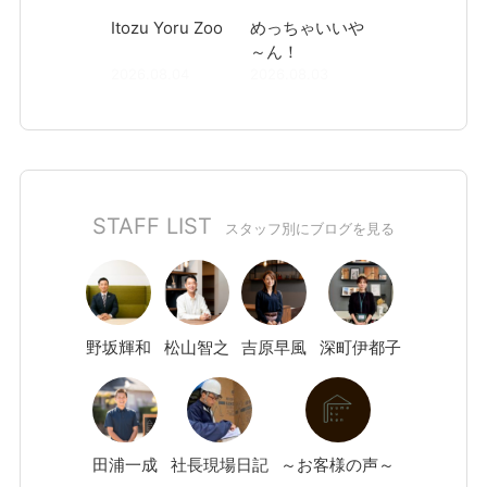
Itozu Yoru Zoo
めっちゃいいや
～ん！
2026.08.04
2026.08.03
STAFF LIST
スタッフ別にブログを見る
野坂
輝和
松山
智之
吉原
早風
深町
伊都子
田浦
一成
社長現場日記
～お客様の声～