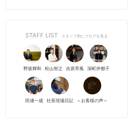
STAFF LIST
スタッフ別にブログを見る
野坂
輝和
松山
智之
吉原
早風
深町
伊都子
田浦
一成
社長現場日記
～お客様の声～