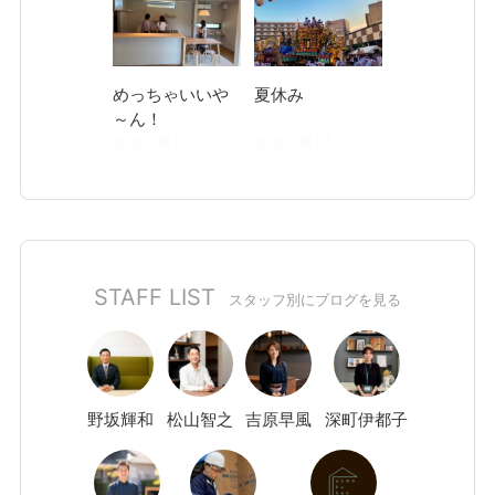
めっちゃいいや
夏休み
～ん！
2026.08.03
2026.08.01
STAFF LIST
スタッフ別にブログを見る
野坂
輝和
松山
智之
吉原
早風
深町
伊都子