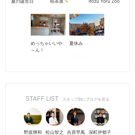
夏の誕生日
桂茶屋
Itozu Yoru Zoo
2026.08.08
2026.08.06
2026.08.04
めっちゃいいや
夏休み
～ん！
2026.08.03
2026.08.01
STAFF LIST
スタッフ別にブログを見る
野坂
輝和
松山
智之
吉原
早風
深町
伊都子