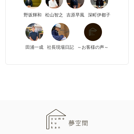
野坂
輝和
松山
智之
吉原
早風
深町
伊都子
田浦
一成
社長現場日記
～お客様の声～