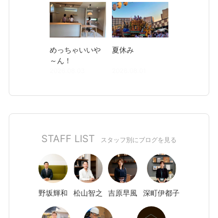
めっちゃいいや
夏休み
～ん！
2026.08.03
2026.08.01
STAFF LIST
スタッフ別にブログを見る
野坂
輝和
松山
智之
吉原
早風
深町
伊都子