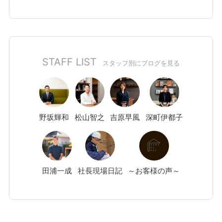
STAFF LIST
スタッフ別にブログを見る
野坂
輝和
松山
智之
吉原
早風
深町
伊都子
田浦
一成
社長現場日記
～お客様の声～