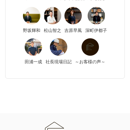
野坂
輝和
松山
智之
吉原
早風
深町
伊都子
田浦
一成
社長現場日記
～お客様の声～