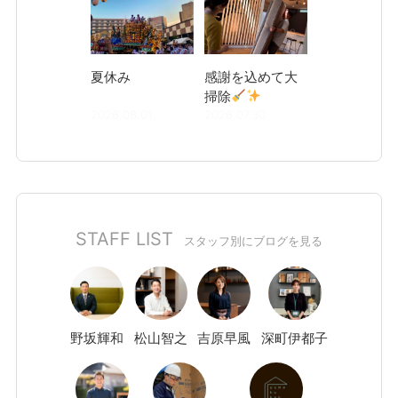
夏休み
感謝を込めて大
掃除
2026.08.01
2026.07.30
STAFF LIST
スタッフ別にブログを見る
野坂
輝和
松山
智之
吉原
早風
深町
伊都子