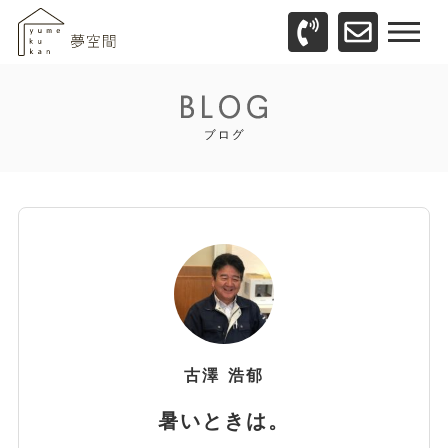
古澤
浩郁
暑いときは。