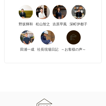
野坂
輝和
松山
智之
吉原
早風
深町
伊都子
田浦
一成
社長現場日記
～お客様の声～