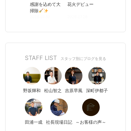
感謝を込めて大
花火デビュー
掃除
2026.07.30
2026.07.28
STAFF LIST
スタッフ別にブログを見る
野坂
輝和
松山
智之
吉原
早風
深町
伊都子
田浦
一成
社長現場日記
～お客様の声～