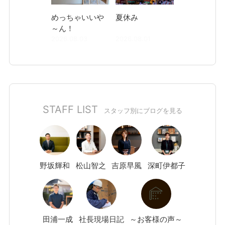
めっちゃいいや
夏休み
～ん！
2026.08.03
2026.08.01
STAFF LIST
スタッフ別にブログを見る
野坂
輝和
松山
智之
吉原
早風
深町
伊都子
田浦
一成
社長現場日記
～お客様の声～