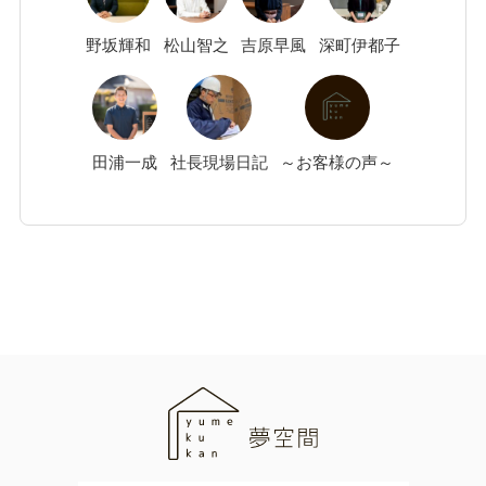
野坂
輝和
松山
智之
吉原
早風
深町
伊都子
田浦
一成
社長現場日記
～お客様の声～