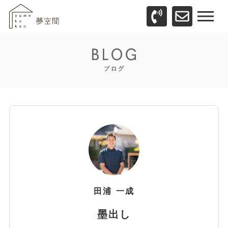
田浦
一成
墨出し