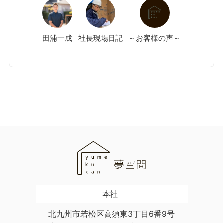
田浦
一成
社長現場日記
～お客様の声～
本社
北九州市若松区高須東3丁目6番9号