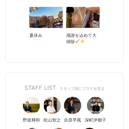
2026.08.06
2026.08.04
2026.08.03
夏休み
感謝を込めて大
掃除
2026.08.01
2026.07.30
STAFF LIST
スタッフ別にブログを見る
野坂
輝和
松山
智之
吉原
早風
深町
伊都子