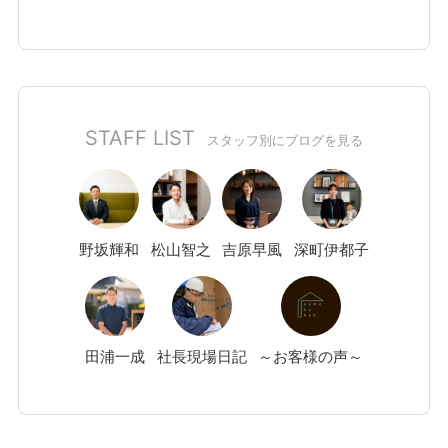
STAFF LIST
スタッフ別にブログを見る
野坂
輝和
松山
智之
吉原
早風
深町
伊都子
田浦
一成
社長現場日記
～お客様の声～