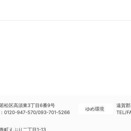
若松区高須東3丁目6番9号
遠賀郡
ゆめ環境
：0120-947-570/093-701-5266
TEL/F
巻町えぶり二丁目1-13