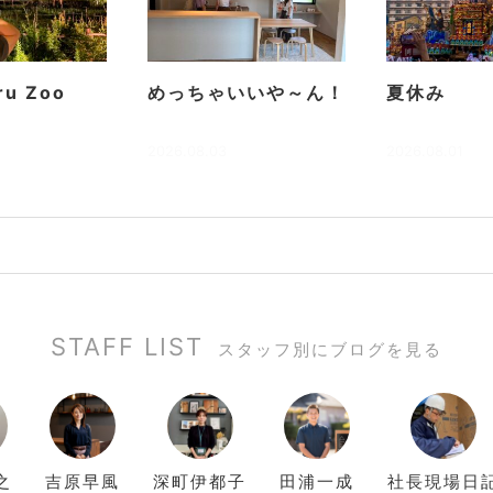
ru Zoo
めっちゃいいや～ん！
夏休み
2026.08.03
2026.08.01
STAFF LIST
スタッフ別にブログを見る
之
吉原
早風
深町
伊都子
田浦
一成
社長現場日