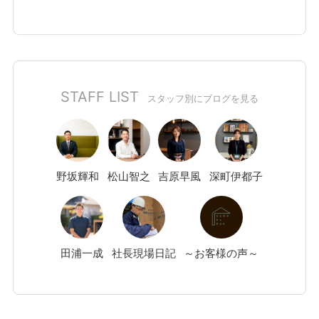
STAFF LIST
スタッフ別にブログを見る
野坂
輝和
松山
智之
吉原
早風
深町
伊都子
田浦
一成
社長現場日記
～お客様の声～