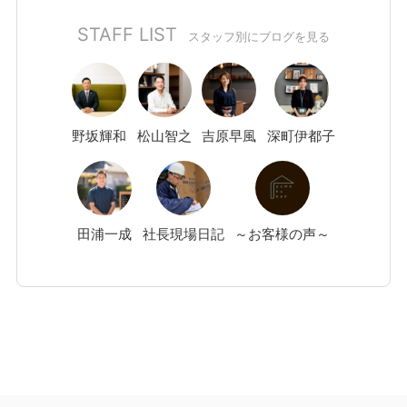
STAFF LIST
スタッフ別にブログを見る
野坂
輝和
松山
智之
吉原
早風
深町
伊都子
田浦
一成
社長現場日記
～お客様の声～