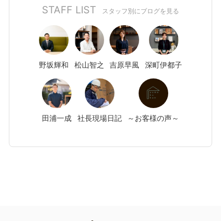
STAFF LIST
スタッフ別にブログを見る
野坂
輝和
松山
智之
吉原
早風
深町
伊都子
田浦
一成
社長現場日記
～お客様の声～