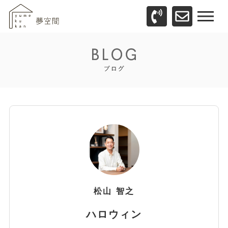
松山
智之
ハロウィン