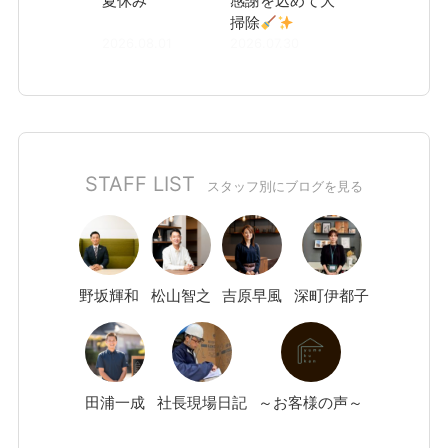
夏休み
感謝を込めて大
掃除
2026.08.01
2026.07.30
STAFF LIST
スタッフ別にブログを見る
野坂
輝和
松山
智之
吉原
早風
深町
伊都子
田浦
一成
社長現場日記
～お客様の声～