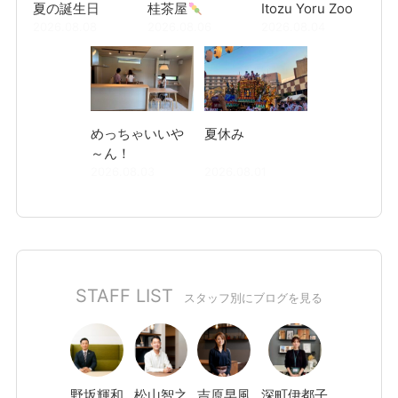
夏の誕生日
桂茶屋
Itozu Yoru Zoo
2026.08.08
2026.08.06
2026.08.04
めっちゃいいや
夏休み
～ん！
2026.08.03
2026.08.01
STAFF LIST
スタッフ別にブログを見る
野坂
輝和
松山
智之
吉原
早風
深町
伊都子